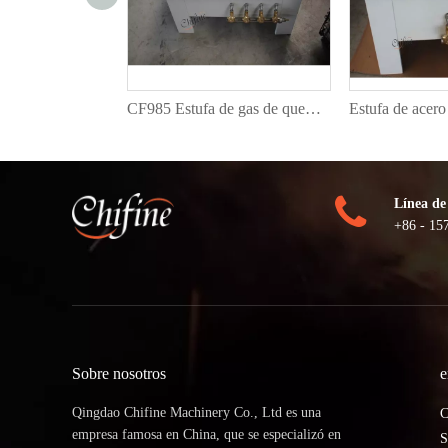
Quemador de dos anillos C30 Cast Cookware para el mercado de Sudáfrica
CF985 Estufa de gas de quemador de hierro fundido con quemador de rango personalizado
Línea de
+86 - 15
Sobre nosotros
e
Qingdao Chifine Machinery Co., Ltd es una
C
empresa famosa en China, que se especializó en
S