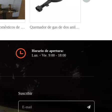
CF490 Electrodomésticos de cocina Restaurante Estufas de gas de acero fundido para uso comercial
Quemador de gas de dos anillos de hierro fundido para puerta de cocina
Horario de apertura:
Lun. - Vie. 9:00 - 18:00
Suscribir