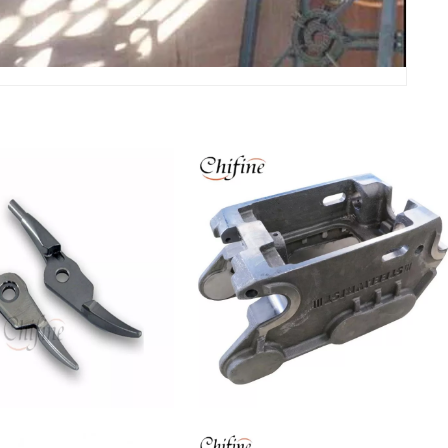
ca de fundición a la cera
Piezas de equipo de campo
dida de acero OEM
petrolífero de minería de fundición
de arena de acero fundido
llo de acero con alto
Repuesto de maquinaria de
do de manganeso para
minería de acero al carbono con
 de espuma perdida para
chorro de arena
e maquinaria de minería