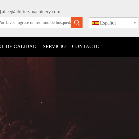

alice@chifine-machinery.com
Español
L DE CALIDAD
SERVICIO
CONTACTO