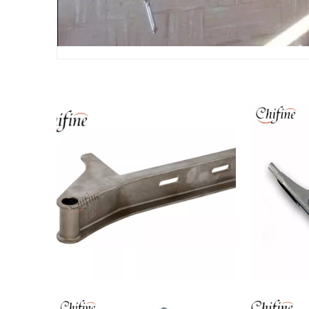
Pieza de fundición de acero OEM
Parte médi
para maquinaria de ingeniería y
per
construcción
Pieza de máquina de construcción
Marti
y minería para pieza de fundición
conteni
fundición
piezas d