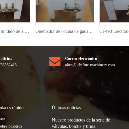
Estufa de acero fundido de alta calidad CF740 LPG Industial Commercial Gas Burner Estufa de cocina
Quemador de cocina de gas industrial CF610 LPG para estufa de fundición
 oficina
Correo electrónico
763932413
alice
@ chifine-machinery.com
nlaces rápidos
Últimas noticias
asa
Nuestro productos de la serie de
válvulas, bomba y brida.
obre nosotros