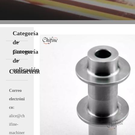
Categoría
de
proceso
Categoría
de
aplicación
Contáctenos
Correo
electróni
co:
alice@ch
ifine-
machiner