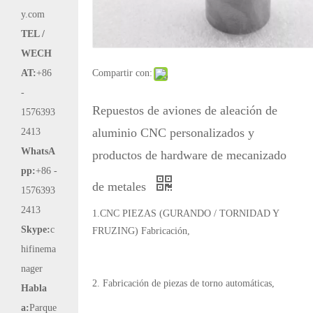
y.com
TEL /
WECH
AT:
+86
Compartir con:
-
Repuestos de aviones de aleación de
1576393
aluminio CNC personalizados y
2413
WhatsA
productos de hardware de mecanizado
pp:
+86 -
de metales
1576393
2413
1.CNC PIEZAS (GURANDO / TORNIDAD Y
Skype:
c
FRUZING) Fabricación,
hifinema
nager
2. Fabricación de piezas de torno automáticas,
Habla
a:
Parque