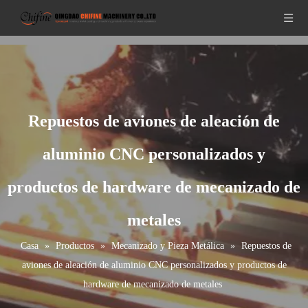
Repuestos de aviones de aleación de
aluminio CNC personalizados y
productos de hardware de mecanizado de
metales
Casa
»
Productos
»
Mecanizado y Pieza Metálica
»
Repuestos de
aviones de aleación de aluminio CNC personalizados y productos de
hardware de mecanizado de metales