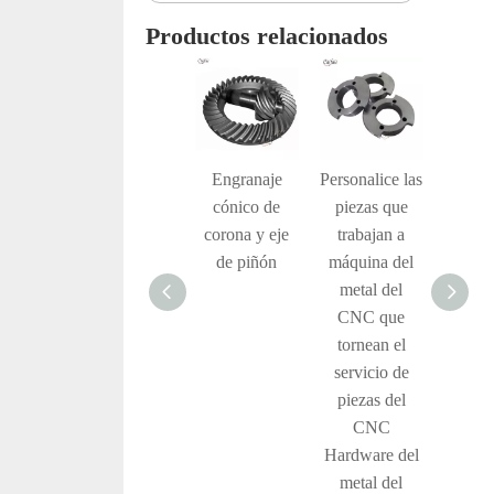
Productos relacionados
Engranaje de
Engranaje
Personalice las
Piez
estímulo de la
cónico de
piezas que
repue
transmisión de
corona y eje
trabajan a
latón
la rueda de la
de piñón
máquina del
máqui
máquina de la
metal del
CNC
precisión de
CNC que
acceso
encargo del
tornean el
hardw
metal de la
servicio de
latón 
aleación
piezas del
del
CNC
Hardware del
metal del