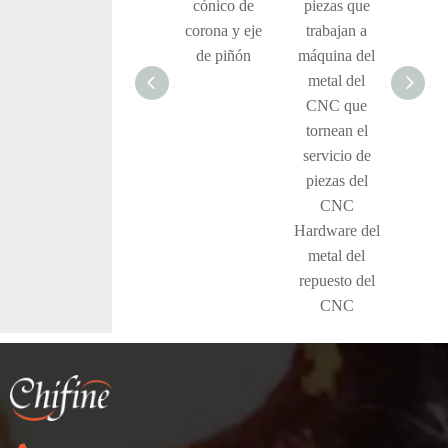
estímulo de la
cónico de
piezas que
repue
transmisión de
corona y eje
trabajan a
latón
la rueda de la
de piñón
máquina del
máqui
máquina de la
metal del
CNC
precisión de
CNC que
acceso
encargo del
tornean el
hardw
metal de la
servicio de
latón 
aleación
piezas del
del
CNC
Hardware del
metal del
repuesto del
CNC