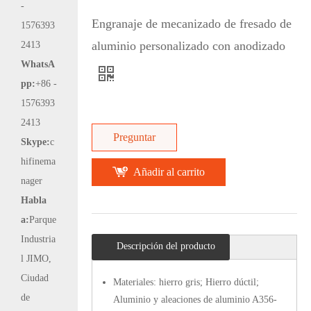
-
Engranaje de mecanizado de fresado de
1576393
aluminio personalizado con anodizado
2413
WhatsA
pp:
+86 -
1576393
2413
Preguntar
Skype:
c
hifinema
Añadir al carrito
nager
Habla
a:
Parque
Industria
Descripción del producto
l JIMO,
Ciudad
Materiales: hierro gris; Hierro dúctil;
de
Aluminio y aleaciones de aluminio A356-