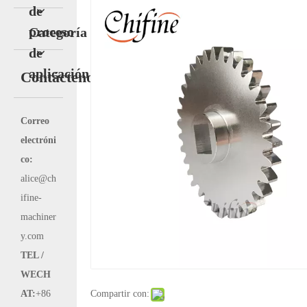
de
proceso
Categoría
de
aplicación
Contáctenos
Correo
electróni
co:
alice@ch
ifine-
machiner
y.com
TEL /
WECH
AT:
+86
Compartir con: