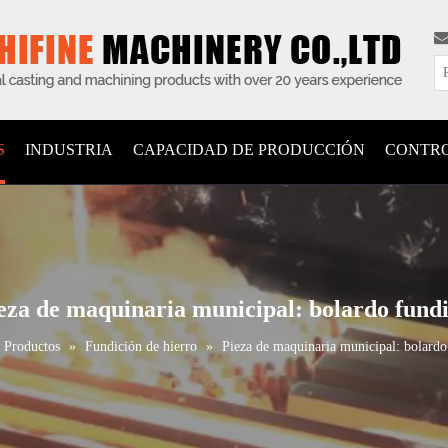
S
INDUSTRIA
CAPACIDAD DE PRODUCCIÓN
CONTRO
eza de maquinaria municipal: bolardo fund
Productos
»
Fundición de hierro
»
Pieza de maquinaria municipal: bolardo