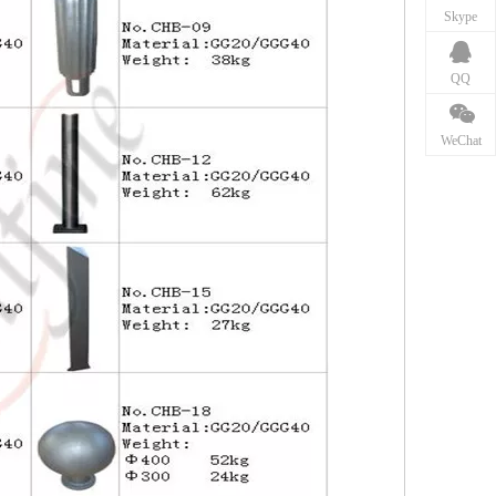
Skype
QQ
WeChat