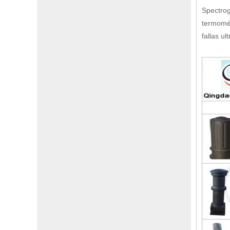
Spectrog
termomét
fallas ul