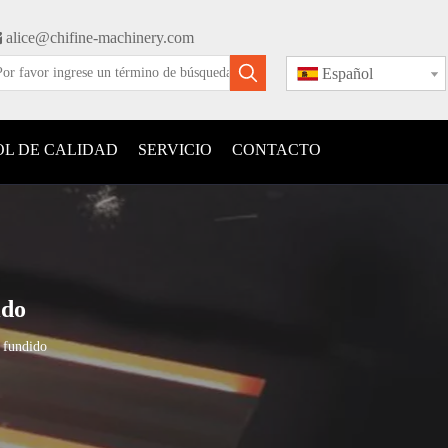

alice@chifine-machinery.com
Español
L DE CALIDAD
SERVICIO
CONTACTO
ido
 fundido