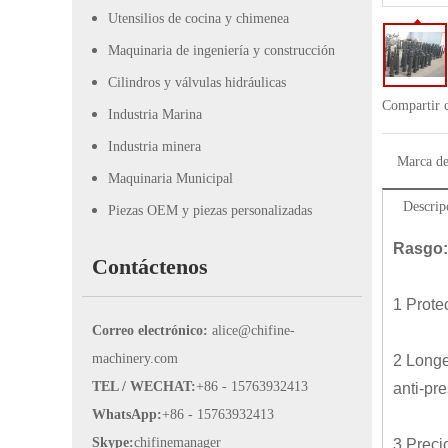
Utensilios de cocina y chimenea
Maquinaria de ingeniería y construcción
Cilindros y válvulas hidráulicas
Compartir 
Industria Marina
Industria minera
Marca de
Maquinaria Municipal
Descrip
Piezas OEM y piezas personalizadas
Rasgo:
Contáctenos
1 Prote
Correo electrónico:
alice@chifine-
machinery.com
2 Longe
TEL / WECHAT:
+86 - 15763932413
anti-pr
WhatsApp:
+86 - 15763932413
Skype:
chifinemanager
3 Precio