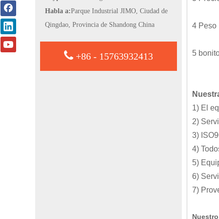
Habla a:
Parque Industrial JIMO, Ciudad de
Qingdao, Provincia de Shandong China
4 Peso 
5 bonit
+86 - 15763932413
Nuestra
1) El e
2) Serv
3) ISO9
4) Todo
5) Equi
6) Servi
7) Prov
Nuestro