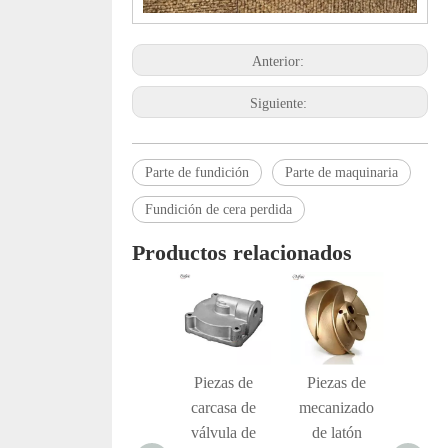
Anterior:
Siguiente:
Parte de fundición
Parte de maquinaria
Fundición de cera perdida
Productos relacionados
Piezas de
Piezas de
Piezas de
Piez
bomba de
carcasa de
mecanizado
fundi
válvula de
válvula de
de latón
prec