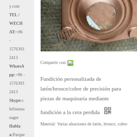
y.com
TEL /
WECH
AT:
+86
-
1576393
2413
Compartir con:
WhatsA
pp:
+86 -
Fundición personalizada de
1576393
latón/bronce/cobre de precisión para
2413
piezas de maquinaria mediante
Skype:
c
hifinema
fundición a la cera perdida
nager
Material: Varias aleaciones de latón, bronce, cobre
Habla
a:
Parque