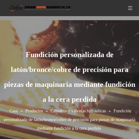
Fundición personalizada de
latón/bronce/cobre de precisión para
piezas de maquinaria mediante fundición
a la cera perdida
Casa
»
Productos
»
Cilindros y válvulas hidráulicas
»
Fundición
personalizada de latón/bronce/cobre de precisión para piezas de maquinaria
mediante fundición a la cera perdida