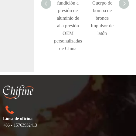
fundición a
fundición a
Cuerpo de
Piez
presión de
presión de
bomba de
fundi
aluminio de
aluminio de
bronce
inver
aleaciones de
alta presión
Impulsor de
cera 
zinc
OEM
latón
de car
personalizadas
bom
de China
bronc
instal
tub
Línea de oficina
+86 - 15763932413