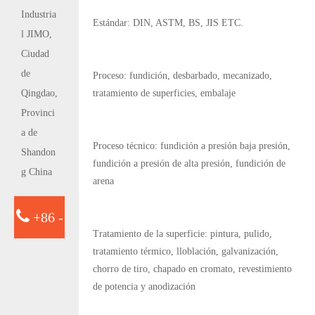
Industria
Estándar: DIN, ASTM, BS, JIS ETC.
l JIMO,
Ciudad
de
Proceso: fundición, desbarbado, mecanizado,
Qingdao,
tratamiento de superficies, embalaje
Provinci
a de
Proceso técnico: fundición a presión baja presión,
Shandon
fundición a presión de alta presión, fundición de
g China
arena
+86 -
Tratamiento de la superficie: pintura, pulido,
tratamiento térmico, lloblación, galvanización,
15763932413
chorro de tiro, chapado en cromato, revestimiento
de potencia y anodización