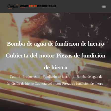
Bomba de agua de fundición de hierro
Cubierta del motor Piezas de fundición
de hierro
Casa
»
Productos
»
Fundición de hierro
»
Bomba de agua de
fundición de hierro Cubierta del motor Piezas de fundición de hierro