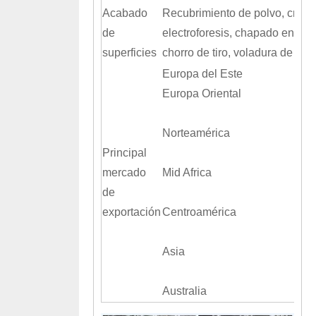
Acabado
Recubrimiento de polvo, crom
de
electroforesis, chapado en zinc
superficies
chorro de tiro, voladura de are
Europa del Este
Europa Oriental
Norteamérica
Principal
mercado
Mid Africa
de
exportación
Centroamérica
Asia
Australia