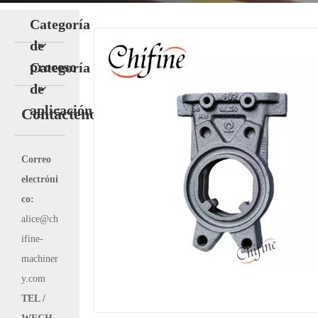
Categoría
de
proceso
Categoría
de
aplicación
Contáctenos
Correo
electróni
co:
alice@ch
ifine-
machiner
y.com
TEL /