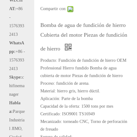
WECH
AT:
+86
Compartir con:
-
Bomba de agua de fundición de hierro
1576393
Cubierta del motor Piezas de fundición
2413
WhatsA
de hierro
pp:
+86 -
1576393
Producto: Fundición de fundición de hierro OEM
Professional Hierro fundido Bomba de agua
2413
cubierta de motor Piezas de fundición de hierro
Skype:
c
Proceso: fundición de arena.
hifinema
Material: hierro gris, hierro dúctil.
nager
Aplicación: Parte de la bomba
Habla
Capacidad de la oferta: 1500 tons por mes
a:
Parque
Certificado: ISO9001 TS16949
Industria
Mecanizado: torneado CNC, Torno de perforación
l JIMO,
de fresado
Seguro de calidad: