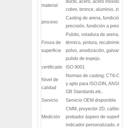
dúctil, acero, acero inoxidable,
material
cobre, bronce, aluminio, zinc, e
Casting de arena, fundición de
proceso
precisión, fundición a presión.
Pulido, voladura de arena, tra
Finura de
térmico, pintura, recubrimiento
superficie
polvo, anodización, galvanopla
pulido de espejo.
certificado
ISO 9001
Normas de casting: CT6-CT9 
Nivel de
y apto para ISO.DIN, ANSI, BS,
calidad
GB Standards.etc.
Servicio
Servicio OEM disponible
CMM, proyector 2D, calibrador
Medición
probador áspero de superficie,
indicador personalizado, etc.