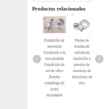
Productos relacionados
Bombas
Fundición de
Piezas de
Piez
hidráulicas de
inversión
bomba de
meca
fundición a la
Fundición a la
válvula de
de 
cera perdida
cera perdida
fundición a
Cuer
de acero
Fundición de
presión de
bom
inoxidable
sol de sílice
aluminio de
br
304 CF8m
Bomba
aleaciones de
Impul
centrífuga de
zinc
la
acero
inoxidable